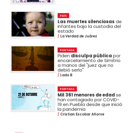
PAÍS
Las muertes silenciosas
de
infantes bajo la custodia del
estado
La Verdad de Juárez
PORTADA
Piden
disculpa pública
por
encarcelamiento de Simitrio
a manos del "juez que no
debió serlo"
Lado B
PORTADA
Mil 361 menores de edad
se
han contagiado por COVID-
19 en Puebla desde que inició
la pandemia
Cristian Escobar Añorve