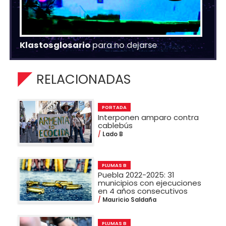
Klastosglosario
para no dejarse
RELACIONADAS
PORTADA
Interponen amparo contra
cablebús
Lado B
PLUMAS B
Puebla 2022-2025: 31
municipios con ejecuciones
en 4 años consecutivos
Mauricio Saldaña
PLUMAS B