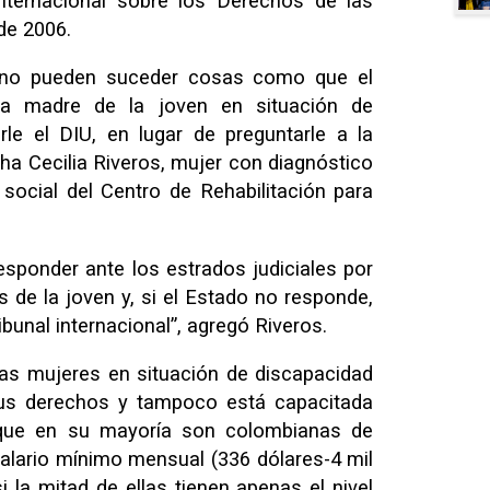
nternacional sobre los Derechos de las
de 2006.
 no pueden suceder cosas como que el
la madre de la joven en situación de
le el DIU, en lugar de preguntarle a la
ha Cecilia Riveros, mujer con diagnóstico
 social del Centro de Rehabilitación para
sponder ante los estrados judiciales por
 de la joven y, si el Estado no responde,
ibunal internacional”, agregó Riveros.
las mujeres en situación de discapacidad
us derechos y tampoco está capacitada
 que en su mayoría son colombianas de
alario mínimo mensual (336 dólares-4 mil
la mitad de ellas tienen apenas el nivel