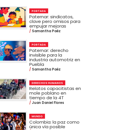
PORTADA
Paternar: sindicatos,
clave pero omisos para
empujar mejoras
Samantha Paéz
PORTADA
Paternar: derecho
invisible para la
industria automotriz en
Puebla
Samantha Paéz
DERECHOS HUMANOS
Relatos capacitistas en
mole poblano en
tiempo de la 4T
Juan Daniel Flores
MUNDO
Colombia: la paz como
única vía posible