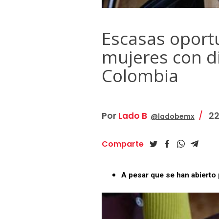
Escasas oport
mujeres con d
Colombia
Por
Lado B
22
@ladobemx
Comparte
A pesar que se han abierto