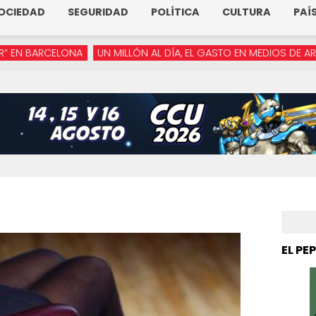
OCIEDAD
SEGURIDAD
POLÍTICA
CULTURA
PAÍ
NA
UN MILLÓN AL DÍA, EL GASTO EN MEDIOS DE ARMENTA
“YA N
EL PE