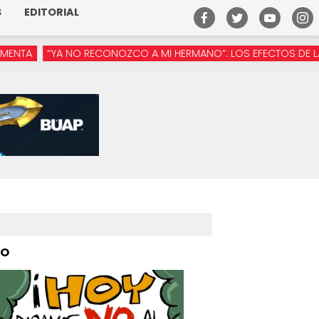
S
EDITORIAL
O RECONOZCO A MI HERMANO”: LOS EFECTOS DE LA MANÓSFERA 
PO