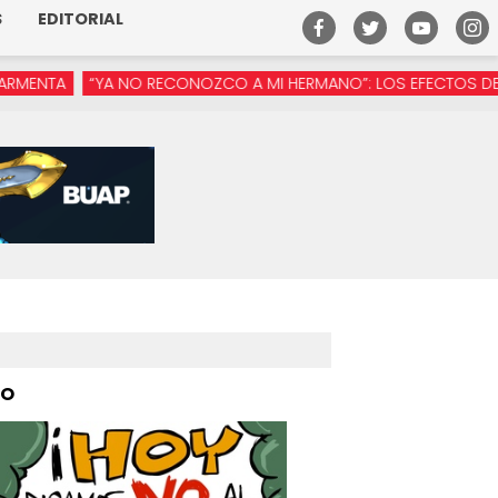
S
EDITORIAL
NO RECONOZCO A MI HERMANO”: LOS EFECTOS DE LA MANÓSFERA 
PO