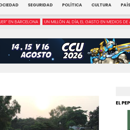
OCIEDAD
SEGURIDAD
POLÍTICA
CULTURA
PAÍ
NA
UN MILLÓN AL DÍA, EL GASTO EN MEDIOS DE ARMENTA
“YA 
EL PE