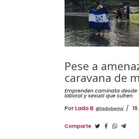
Pese a amenaza
caravana de m
Emprenden caminata desde G
laboral y sexual que sufren
Por
Lado B
16 
@ladobemx
Comparte