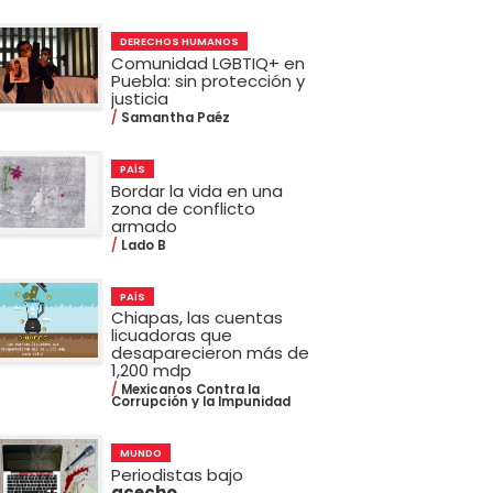
DERECHOS HUMANOS
Comunidad LGBTIQ+ en
Puebla: sin protección y
justicia
Samantha Paéz
PAÍS
Bordar la vida en una
zona de conflicto
armado
Lado B
PAÍS
Chiapas, las cuentas
licuadoras que
desaparecieron más de
1,200 mdp
Mexicanos Contra la
Corrupción y la Impunidad
MUNDO
Periodistas bajo
acecho