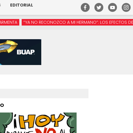
S
EDITORIAL
A NO RECONOZCO A MI HERMANO”: LOS EFECTOS DE LA MANÓSFER
PO