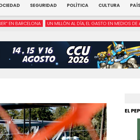
OCIEDAD
SEGURIDAD
POLÍTICA
CULTURA
PAÍ
LONA
UN MILLÓN AL DÍA, EL GASTO EN MEDIOS DE ARMENTA
“Y
EL PE