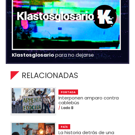
Klastosglosario
para no dejarse
RELACIONADAS
PORTADA
Interponen amparo contra
cablebús
Lado B
PAÍS
La historia detrás de una