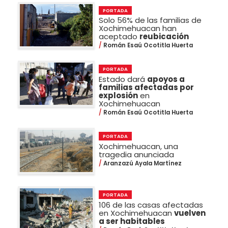
PORTADA
Solo 56% de las familias de
Xochimehuacan han
aceptado
reubicación
Román Esaú Ocotitla Huerta
PORTADA
Estado dará
apoyos a
familias afectadas por
explosión
en
Xochimehuacan
Román Esaú Ocotitla Huerta
PORTADA
Xochimehuacan, una
tragedia anunciada
Aranzazú Ayala Martínez
PORTADA
106 de las casas afectadas
en Xochimehuacan
vuelven
a ser habitables