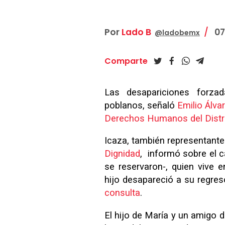
Por
Lado B
07
@ladobemx
Comparte
Las desapariciones forz
poblanos, señaló
Emilio Álva
Derechos Humanos del Distri
Icaza, también representante
Dignidad
, informó sobre el c
se reservaron-, quien vive
hijo desapareció a su regres
consulta
.
El hijo de María y un amigo d