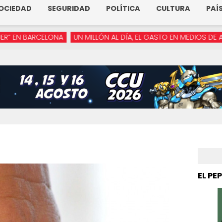
OCIEDAD
SEGURIDAD
POLÍTICA
CULTURA
PAÍ
A
UN MILLÓN AL DÍA, EL GASTO EN MEDIOS DE ARMENTA
“YA N
EL PE