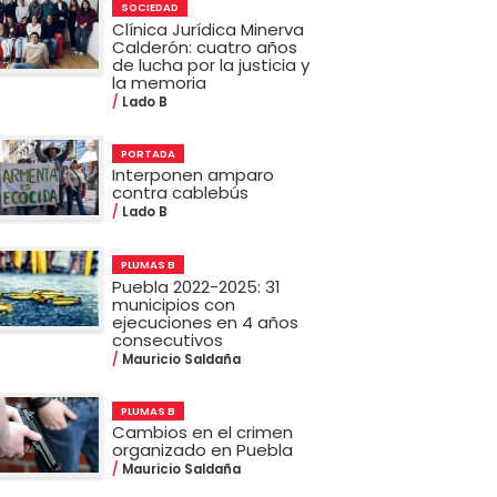
SOCIEDAD
Clínica Jurídica Minerva
Calderón: cuatro años
de lucha por la justicia y
la memoria
Lado B
PORTADA
Interponen amparo
contra cablebús
Lado B
PLUMAS B
Puebla 2022-2025: 31
municipios con
ejecuciones en 4 años
consecutivos
Mauricio Saldaña
PLUMAS B
Cambios en el crimen
organizado en Puebla
Mauricio Saldaña