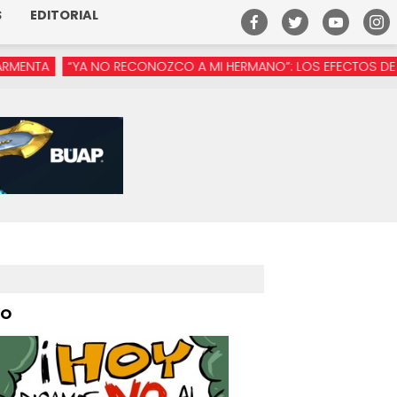
S
EDITORIAL
O RECONOZCO A MI HERMANO”: LOS EFECTOS DE LA MANÓSFERA E
PO