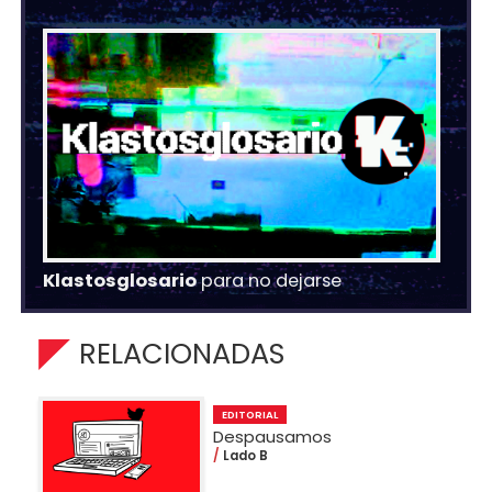
Klastosglosario
para no dejarse
RELACIONADAS
EDITORIAL
Despausamos
Lado B