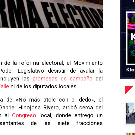
n de la reforma electoral, el Movimiento
Kla
der Legislativo desistir de avalar la
 incluyen las
promesas de campaña
del
alle
ni de los diputados locales.
na de «No más atole con el dedo», el
abriel Hinojosa Rivero, arribó cerca del
es al
Congreso
local, donde entregó un
entantes de las siete fracciones