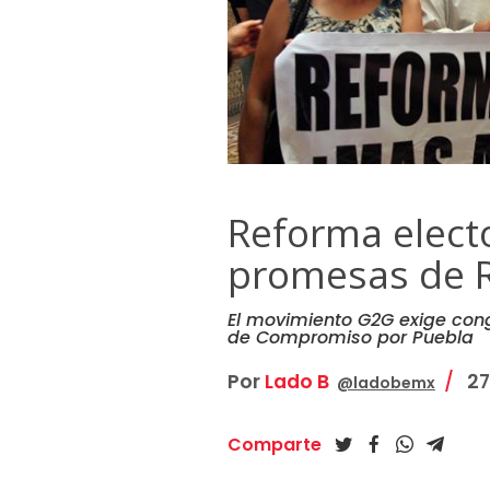
Reforma electo
promesas de 
El movimiento G2G exige cong
de Compromiso por Puebla
Por
Lado B
27 
@ladobemx
Comparte