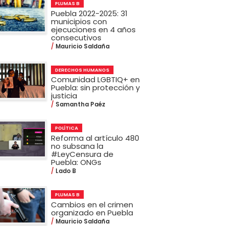
PLUMAS B
Puebla 2022-2025: 31
municipios con
ejecuciones en 4 años
consecutivos
Mauricio Saldaña
DERECHOS HUMANOS
Comunidad LGBTIQ+ en
Puebla: sin protección y
justicia
Samantha Paéz
POLÍTICA
Reforma al artículo 480
no subsana la
#LeyCensura de
Puebla: ONGs
Lado B
PLUMAS B
Cambios en el crimen
organizado en Puebla
Mauricio Saldaña