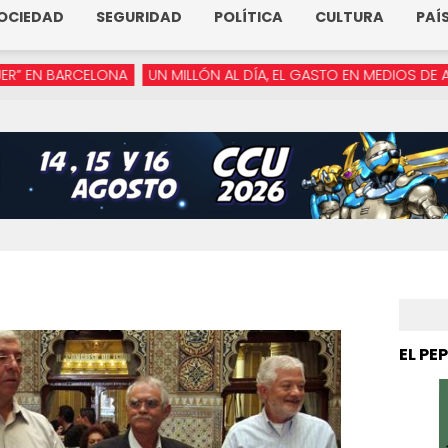
OCIEDAD
SEGURIDAD
POLÍTICA
CULTURA
PAÍ
ONA
UN MILLÓN AL DÍA, EL GASTO EN MEDIOS DE ARMENTA
“YA 
EL PE