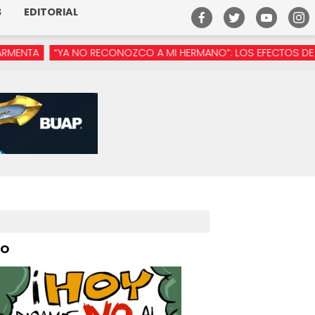
S
EDITORIAL
NO RECONOZCO A MI HERMANO”: LOS EFECTOS DE LA MANÓSFERA 
PO