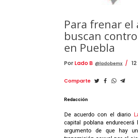
Para frenar el
buscan control
en Puebla
Por
Lado B
12 
@ladobemx
Comparte
Redacción
De acuerdo con el diario
L
capital poblana endurecerá l
argumento de que hay un