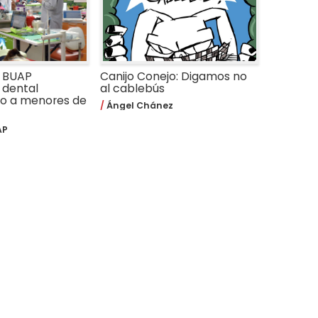
a BUAP
Canijo Conejo: Digamos no
 dental
al cablebús
do a menores de
Ángel Chánez
AP