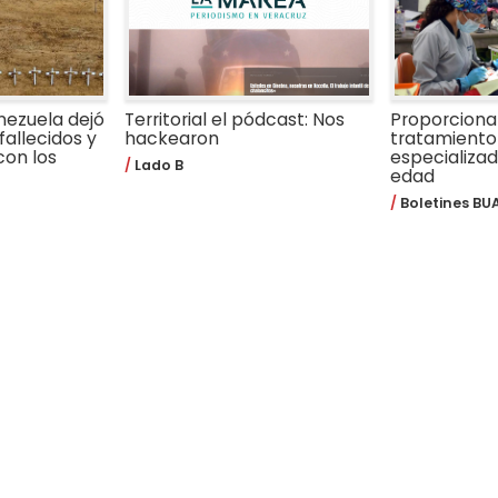
nezuela dejó
Territorial el pódcast: Nos
Proporcion
fallecidos y
hackearon
tratamiento
con los
especializa
Lado B
edad
Boletines BU