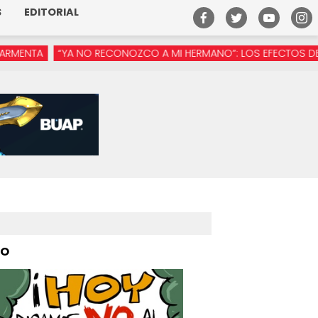
S
EDITORIAL
“YA NO RECONOZCO A MI HERMANO”: LOS EFECTOS DE LA MANÓSF
PO