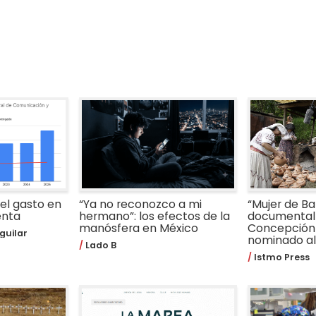
 el gasto en
“Ya no reconozco a mi
“Mujer de Bar
enta
hermano”: los efectos de la
documental 
manósfera en México
Concepción
guilar
nominado al 
Lado B
Istmo Press