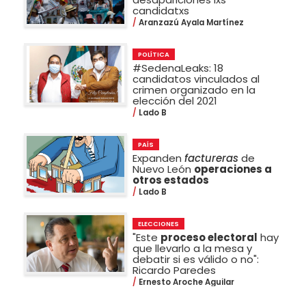
candidatxs
Aranzazú Ayala Martínez
POLÍTICA
#SedenaLeaks: 18
candidatos vinculados al
crimen organizado en la
elección del 2021
Lado B
PAÍS
Expanden
factureras
de
Nuevo León
operaciones a
otros estados
Lado B
ELECCIONES
"Este
proceso electoral
hay
que llevarlo a la mesa y
debatir si es válido o no":
Ricardo Paredes
Ernesto Aroche Aguilar