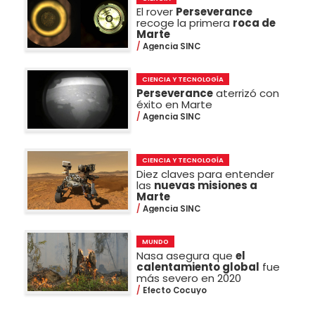
El rover
Perseverance
recoge la primera
roca de
Marte
Agencia SINC
CIENCIA Y TECNOLOGÍA
Perseverance
aterrizó con
éxito en Marte
Agencia SINC
CIENCIA Y TECNOLOGÍA
Diez claves para entender
las
nuevas misiones a
Marte
Agencia SINC
MUNDO
Nasa asegura que
el
calentamiento global
fue
más severo en 2020
Efecto Cocuyo