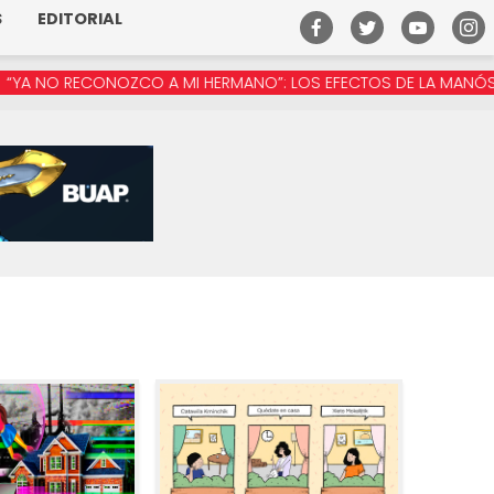
S
EDITORIAL
 RECONOZCO A MI HERMANO”: LOS EFECTOS DE LA MANÓSFERA EN