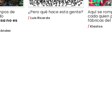
mpos de
¿Pero qué hace esta gente?
Aquí se romp
do
cada quien p
Luis Ricardo
sa no es
fábricas del 
Klastos
nández