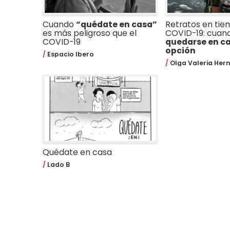
Cuando
“quédate en casa”
Retratos en tie
es más peligroso que el
COVID-19: cuan
COVID-19
quedarse en ca
opción
Espacio Ibero
Olga Valeria Her
Quédate en casa
Lado B