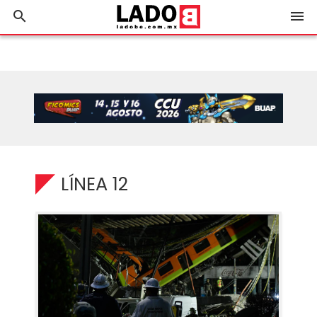
search
menu
LÍNEA 12