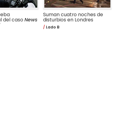
ueba
Suman cuatro noches de
l del caso
News
disturbios en Londres
d
Lado B