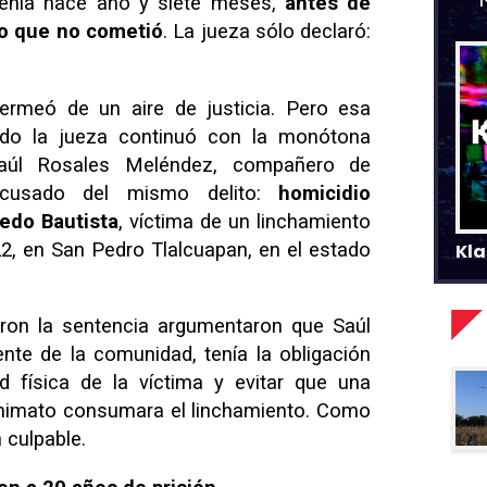
 tenía hace año y siete meses,
antes de
to que no cometió
. La jueza sólo declaró:
ermeó de un aire de justicia. Pero esa
do la jueza continuó con la monótona
Saúl Rosales Meléndez, compañero de
cusado del mismo delito:
homicidio
redo Bautista
, víctima de un linchamiento
022, en San Pedro Tlalcuapan, en el estado
Kla
aron la sentencia argumentaron que Saúl
ente de la comunidad, tenía la obligación
ad física de la víctima y evitar que una
onimato consumara el linchamiento. Como
 culpable.