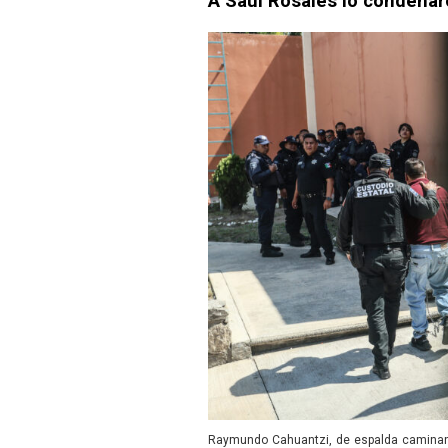
A Saúl Rosales lo condenar
Raymundo Cahuantzi, de espalda caminando