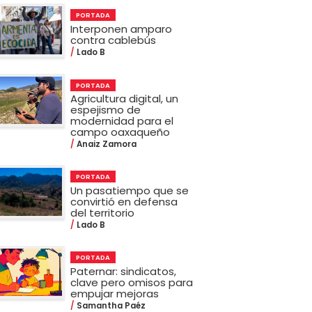
PORTADA
Interponen amparo
contra cablebús
Lado B
PORTADA
Agricultura digital, un
espejismo de
modernidad para el
campo oaxaqueño
Anaiz Zamora
PORTADA
Un pasatiempo que se
convirtió en defensa
del territorio
Lado B
PORTADA
Paternar: sindicatos,
clave pero omisos para
empujar mejoras
Samantha Paéz