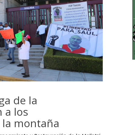
aga de la
 a los
 la montaña