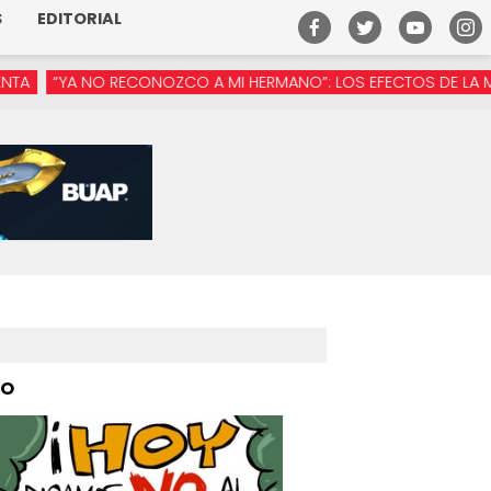
S
EDITORIAL
RECONOZCO A MI HERMANO”: LOS EFECTOS DE LA MANÓSFERA EN 
PO