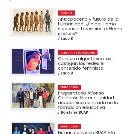
CIENCIA
Antropoceno y futuro de la
humanidad: ¿fin del Homo
sapiens o transición al Homo
stellaris?
Lado B
CIENCIA Y TECNOLOGÍA
Censura algorítmica: así
castigan las redes el
contenido feminista
Lado B
EDUCACIÓN
Preparatoria Alfonso
Calderón Moreno, unidad
académica centrada en la
formación educativa
Boletines BUAP
EDUCACIÓN
Firman convenio BUAP y la