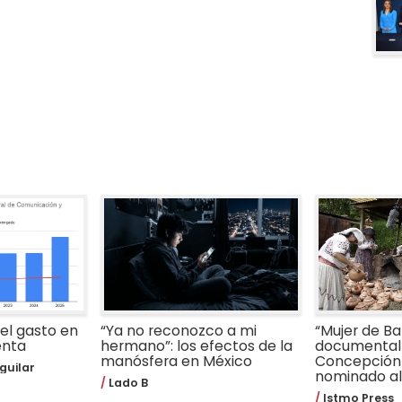
 el gasto en
“Ya no reconozco a mi
“Mujer de Bar
enta
hermano”: los efectos de la
documental 
manósfera en México
Concepción
guilar
nominado al 
Lado B
Istmo Press