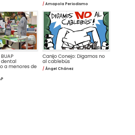
Amapola Periodismo
a BUAP
Canijo Conejo: Digamos no
 dental
al cablebús
do a menores de
Ángel Chánez
AP