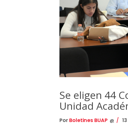
Se eligen 44 C
Unidad Académ
Por
Boletines BUAP
13
@