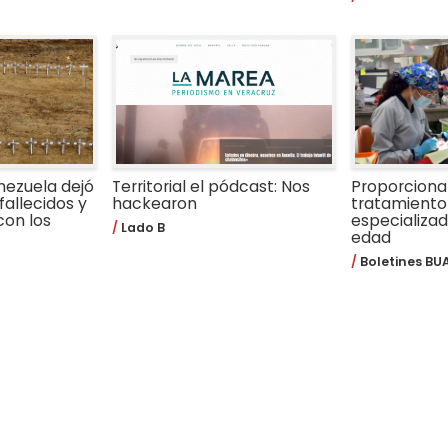
nezuela dejó
Territorial el pódcast: Nos
Proporcion
fallecidos y
hackearon
tratamiento
con los
especializa
Lado B
edad
Boletines BU