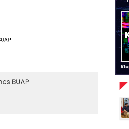
 BUAP
Kla
ines BUAP