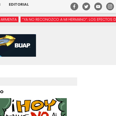
S
EDITORIAL
“YA NO RECONOZCO A MI HERMANO”: LOS EFECTOS DE LA MANÓSF
PO