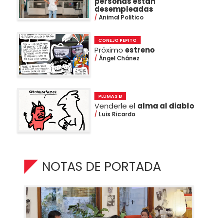
personas están
desempleadas
Animal Politico
CONEJO PEPITO
Próximo
estreno
Ángel Chánez
PLUMAS B
Venderle el
alma al diablo
Luis Ricardo
NOTAS DE PORTADA