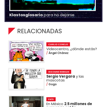
Klastosglosario
para no dejarse
RELACIONADAS
CANIJO CONEJO
Videocentro, ¿dónde estás?
Ángel Chánez
INSOMNE REBELDE
Sergio Vergara
y las
mascotas
Gogo
PAÍS
En México
2.5 millones de