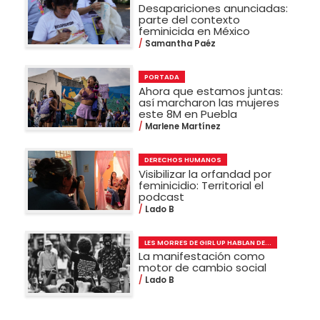
Desapariciones anunciadas:
parte del contexto
feminicida en México
Samantha Paéz
PORTADA
Ahora que estamos juntas:
así marcharon las mujeres
este 8M en Puebla
Marlene Martínez
DERECHOS HUMANOS
Visibilizar la orfandad por
feminicidio: Territorial el
podcast
Lado B
LES MORRES DE GIRL UP HABLAN DE...
La manifestación como
motor de cambio social
Lado B