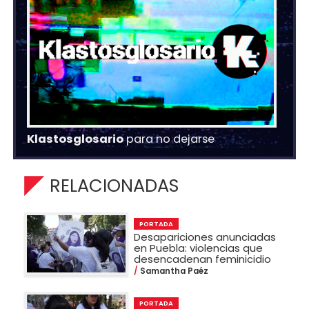
Klastosglosario
para no dejarse
RELACIONADAS
PORTADA
Desapariciones anunciadas
en Puebla: violencias que
desencadenan feminicidio
Samantha Paéz
PORTADA