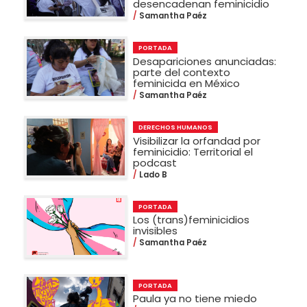
desencadenan feminicidio
Samantha Paéz
PORTADA
Desapariciones anunciadas:
parte del contexto
feminicida en México
Samantha Paéz
DERECHOS HUMANOS
Visibilizar la orfandad por
feminicidio: Territorial el
podcast
Lado B
PORTADA
Los (trans)feminicidios
invisibles
Samantha Paéz
PORTADA
Paula ya no tiene miedo