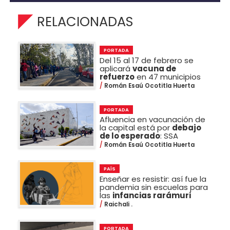
RELACIONADAS
PORTADA
Del 15 al 17 de febrero se
aplicará
vacuna de
refuerzo
en 47 municipios
Román Esaú Ocotitla Huerta
PORTADA
Afluencia en vacunación de
la capital está por
debajo
de lo esperado
: SSA
Román Esaú Ocotitla Huerta
PAÍS
Enseñar es resistir: así fue la
pandemia sin escuelas para
las
infancias rarámuri
Raichali .
PORTADA