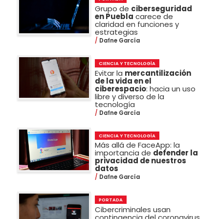
Grupo de
ciberseguridad
en Puebla
carece de
claridad en funciones y
estrategias
Dafne García
CIENCIA Y TECNOLOGÍA
Evitar la
mercantilización
de la vida en el
ciberespacio
: hacia un uso
libre y diverso de la
tecnología
Dafne García
CIENCIA Y TECNOLOGÍA
Más allá de FaceApp: la
importancia de
defender la
privacidad de nuestros
datos
Dafne García
PORTADA
Cibercriminales usan
contingencia del coronavirus