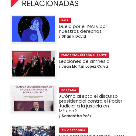
RELACIONADAS
PAÍS
Duelo por el INAI y por
nuestros derechos
Shanik David
EDUCACIÓN PERSONALIZANTE
Lecciones de amnesia
Juan Martín López Calva
PORTADA
¿Cómo afecta el discurso
presidencial contra el Poder
Judicial a la justicia en
México?
Samantha Paéz
SIN CATEGORÍA