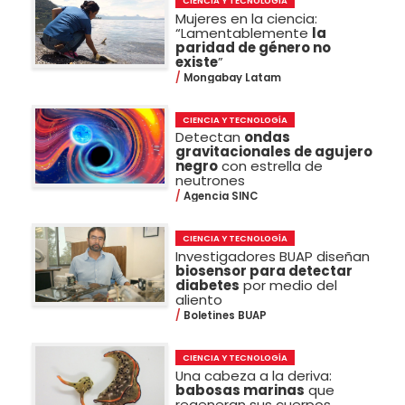
CIENCIA Y TECNOLOGÍA
Mujeres en la ciencia:
“Lamentablemente
la
paridad de género no
existe
”
Mongabay Latam
CIENCIA Y TECNOLOGÍA
Detectan
ondas
gravitacionales de agujero
negro
con estrella de
neutrones
Agencia SINC
CIENCIA Y TECNOLOGÍA
Investigadores BUAP diseñan
biosensor para detectar
diabetes
por medio del
aliento
Boletines BUAP
CIENCIA Y TECNOLOGÍA
Una cabeza a la deriva:
babosas marinas
que
regeneran sus cuerpos