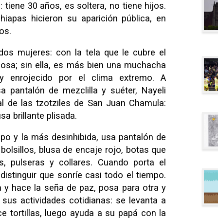
tiene 30 años, es soltera, no tiene hijos.
iapas hicieron su aparición pública, en
os.
 dos mujeres: con la tela que le cubre el
dosa; sin ella, es más bien una muchacha
 y enrojecido por el clima extremo. A
sa pantalón de mezclilla y suéter, Nayeli
nal de las tzotziles de San Juan Chamula:
sa brillante plisada.
rupo y la más desinhibida, usa pantalón de
 bolsillos, blusa de encaje rojo, botas que
as, pulseras y collares. Cuando porta el
stinguir que sonríe casi todo el tiempo.
a y hace la seña de paz, posa para otra y
sus actividades cotidianas: se levanta a
e tortillas, luego ayuda a su papá con la