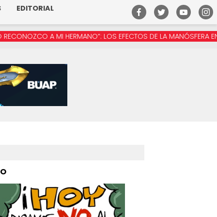
S
EDITORIAL
 A MI HERMANO”: LOS EFECTOS DE LA MANÓSFERA EN MÉXICO
PO