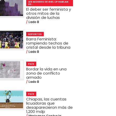
LES MORRES DE GIRL UP HABLAN
DE...
El deber ser feminista y
otros mitos de la
división de luchas
Lado B
DEPORTES
Barra Feminista:
rompiendo techos de
cristal desde la tribuna
Lado B
PAÍS
Bordar la vida en una
zona de conflicto
armado
Lado B
PAÍS
Chiapas, las cuentas
licuadoras que
desaparecieron más de
1,200 mdp
Mexicanos Contra la