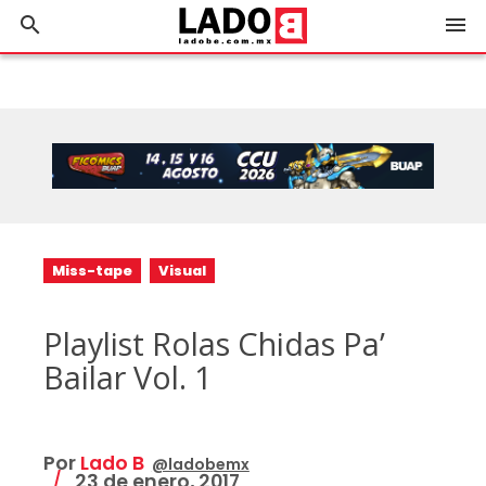
search
menu
Miss-tape
Visual
Playlist Rolas Chidas Pa’
Bailar Vol. 1
Por
Lado B
@ladobemx
23 de enero, 2017