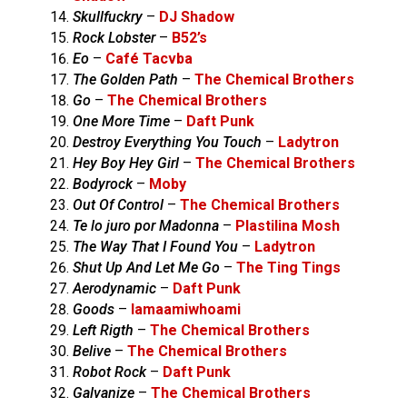
Skullfuckry
–
DJ Shadow
Rock Lobster
–
B52’s
Eo
–
Café Tacvba
The Golden Path
–
The Chemical Brothers
Go
–
The Chemical Brothers
One More Time
–
Daft Punk
Destroy Everything You Touch
–
Ladytron
Hey Boy Hey Girl
–
The Chemical Brothers
Bodyrock
–
Moby
Out Of Control
–
The Chemical Brothers
Te lo juro por Madonna
–
Plastilina Mosh
The Way That I Found You
–
Ladytron
Shut Up And Let Me Go
–
The Ting Tings
Aerodynamic
–
Daft Punk
Goods
–
Iamaamiwhoami
Left Rigth
–
The Chemical Brothers
Belive
–
The Chemical Brothers
Robot Rock
–
Daft Punk
Galvanize
–
The Chemical Brothers