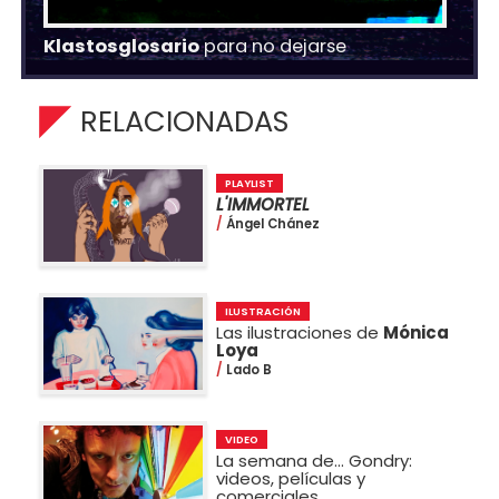
Klastosglosario
para no dejarse
RELACIONADAS
PLAYLIST
L'IMMORTEL
Ángel Chánez
ILUSTRACIÓN
Las ilustraciones de
Mónica
Loya
Lado B
VIDEO
La semana de... Gondry:
videos, películas y
comerciales