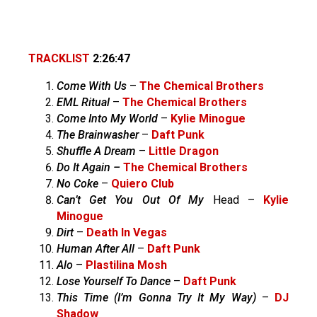
TRACKLIST
2:26:47
Come With Us
–
The Chemical Brothers
EML Ritual
–
The Chemical Brothers
Come Into My World
–
Kylie Minogue
The Brainwasher
–
Daft Punk
Shuffle A Dream
–
Little Dragon
Do It Again –
The Chemical Brothers
No Coke
–
Quiero Club
Can’t Get You Out Of My
Head –
Kylie
Minogue
Dirt
–
Death In Vegas
Human After All
–
Daft Punk
Alo
–
Plastilina Mosh
Lose Yourself To Dance
–
Daft Punk
This Time (I’m Gonna Try It My Way)
–
DJ
Shadow