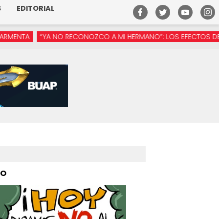
S
EDITORIAL
A NO RECONOZCO A MI HERMANO”: LOS EFECTOS DE LA MANÓSFER
PO