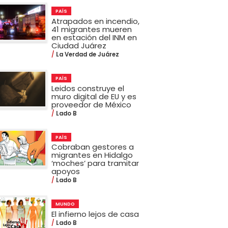
PAÍS
Atrapados en incendio,
41 migrantes mueren
en estación del INM en
Ciudad Juárez
La Verdad de Juárez
PAÍS
Leidos construye el
muro digital de EU y es
proveedor de México
Lado B
PAÍS
Cobraban gestores a
migrantes en Hidalgo
‘moches’ para tramitar
apoyos
Lado B
MUNDO
El infierno lejos de casa
Lado B