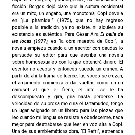
ficción. Borges dejó claro que la cultura occidental
era un mito, un engaño, una monotonía, Copi devela
en “¡La pirámide!” (1975), que no hay regreso
posible a la tradición, ya no existe, ni siquiera su
existencia es auténtica. Para César Aira
El baile de
las locas (1977),
es “la obra maestra de Copi”, la
novela empieza cuando a un escritor con deudas lo
persuade su editor para que escriba una novela
sobre homosexuales con la que obtendrá dinero. El
escritor no acepta y entonces sucede un crimen. A
partir de ahí la trama se tuerce, las voces se cruzan,
el argumento comienza a dar vueltas como en un
carrusel al que el freno, el alto, se le ha
descompuesto y gira, gira hasta perderse. La
velocidad de su prosa me cura el tartamudeo, tengo
un lugar asignado en un librero para las piezas que
leo cuando mi lengua se resiste a obedecerme, nada
mejor para destrabarse que leer en voz alta a Copi.
Una de sus emblemáticas obra, “El Refri”
,
estrenada