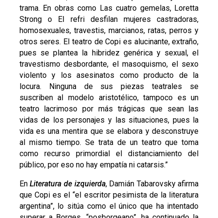
trama. En obras como Las cuatro gemelas, Loretta
Strong o El refri desfilan mujeres castradoras,
homosexuales, travestis, marcianos, ratas, perros y
otros seres. El teatro de Copi es alucinante, extraño,
pues se plantea la hibridez genérica y sexual, el
travestismo desbordante, el masoquismo, el sexo
violento y los asesinatos como producto de la
locura. Ninguna de sus piezas teatrales se
suscriben al modelo aristotélico, tampoco es un
teatro lacrimoso por más trágicas que sean las
vidas de los personajes y las situaciones, pues la
vida es una mentira que se elabora y desconstruye
al mismo tiempo. Se trata de un teatro que toma
como recurso primordial el distanciamiento del
público, por eso no hay empatía ni catarsis.”
En
Literatura de izquierda
, Damián Tabarovsky afirma
que Copi es el “el escritor pesimista de la literatura
argentina”, lo sitúa como el único que ha intentado
superar a Borges, “posborgeano”, ha continuado la