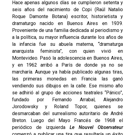
Hace apenas algunos días se cumplieron setenta y
seis años del nacimiento de Copi (Raúl Natalio
Roque Damonte Botana) escritor, historietista y
dramaturgo nacido en Buenos Aires en 1939.
Proveniente de una familia dedicada al periodismo y
a la política, su mayor influencia durante los años de
la infancia fue su abuela materna,
“
dramaturga
anarquista feminista”, con quien vivió en
Montevideo. Pasó la adolescencia en Buenos Aires,
y en 1962 arribó a París de donde ya no se
marcharía. Aunque ya había publicado algunas tiras,
las primeras monedas en Francia las ganó
vendiendo sus dibujos en la calle. Ese mismo año
se adhirió al grupo de acciones teatrales “Pánico”,
fundado por Fernando Arrabal, Alejandro
Jorodowsky y Roland Topor, quienes se
desmarcaban del surrealismo autoritario de André
Breton. Luego del Mayo Francés de 1968 el
periódico de izquierda
Le Nouvel Observateur
comenzó a publicar una tira que resultaría un éxito