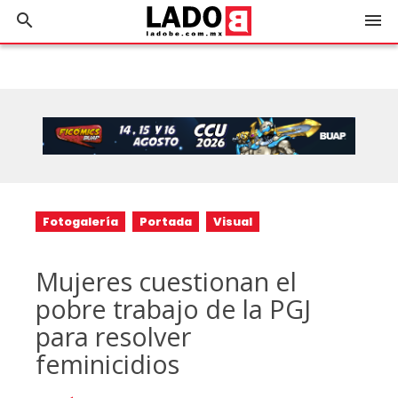
search
menu
Fotogalería
Portada
Visual
Mujeres cuestionan el
pobre trabajo de la PGJ
para resolver
feminicidios