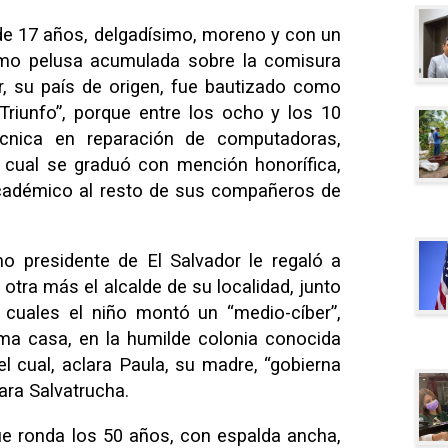
de 17 años, delgadísimo, moreno y con un
como pelusa acumulada sobre la comisura
r, su país de origen, fue bautizado como
Triunfo”, porque entre los ocho y los 10
cnica en reparación de computadoras,
a cual se graduó con mención honorífica,
cadémico al resto de sus compañeros de
o presidente de El Salvador le regaló a
otra más el alcalde de su localidad, junto
 cuales el niño montó un “medio-cíber”,
ma casa, en la humilde colonia conocida
el cual, aclara Paula, su madre, “gobierna
Mara Salvatrucha.
ue ronda los 50 años, con espalda ancha,