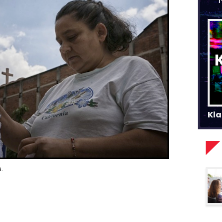
Kla
a.