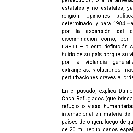
persecución, o ante amena
estatales y no estatales, y
religión, opiniones polí
determinado; y para 1984 –
por la expansión del 
discriminación como, por 
LGBTTI– a esta definición 
huido de su país porque su v
por la violencia generali
extranjeras, violaciones m
perturbaciones graves al orde
En el pasado, explica Daniel
Casa Refugiados (que brinda 
refugio o visas humanitari
internacional en materia d
países de origen, luego de q
de 20 mil republicanos españ