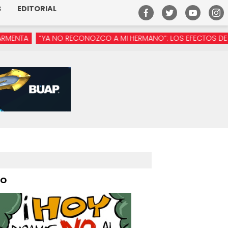
S
EDITORIAL
A NO RECONOZCO A MI HERMANO”: LOS EFECTOS DE LA MANÓSFER
PO