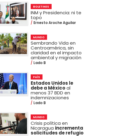
BOLETINES
INM y Presidencia: ni te
topo
Ernesto Aroche Aguilar
MUNDO
Sembrando Vida en
Centroamérica, sin
claridad en el impacto
ambiental y migración
Lado B
PAÍS
Estados Unidos le
debe a México
al
menos 37 BDD en
indemnizaciones
Lado B
MUNDO
Crisis política en
Nicaragua
incrementa
solicitudes de refugio