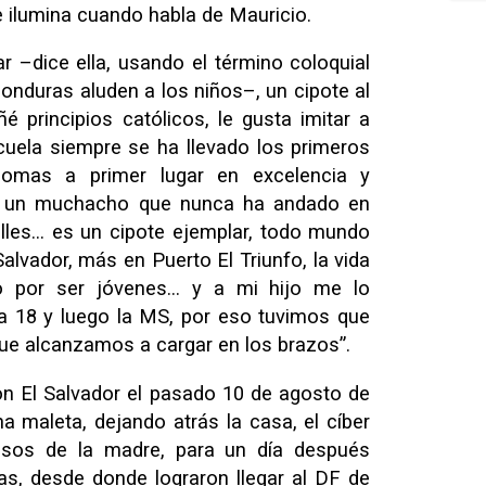
e ilumina cuando habla de Mauricio.
ar –dice ella, usando el término coloquial
Honduras aluden a los niños–, un cipote al
 principios católicos, le gusta imitar a
cuela siempre se ha llevado los primeros
plomas a primer lugar en excelencia y
s un muchacho que nunca ha andado en
alles… es un cipote ejemplar, todo mundo
alvador, más en Puerto El Triunfo, la vida
lo por ser jóvenes… y a mi hijo me lo
a 18 y luego la MS, por eso tuvimos que
que alcanzamos a cargar en los brazos”.
n El Salvador el pasado 10 de agosto de
 maleta, dejando atrás la casa, el cíber
esos de la madre, para un día después
as, desde donde lograron llegar al DF de