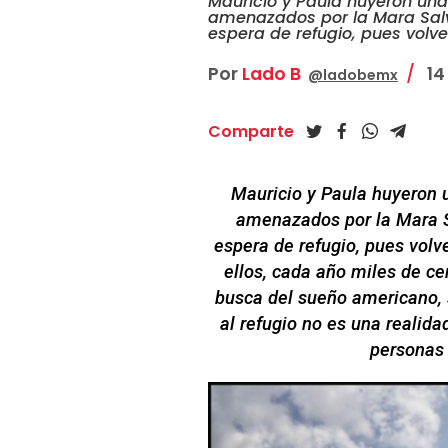
Mauricio y Paula huyeron un
amenazados por la Mara Salv
espera de refugio, pues volv
Por
Lado B
14
@ladobemx
Comparte
Mauricio y Paula huyeron 
amenazados por la Mara S
espera de refugio, pues vol
ellos, cada año miles de ce
busca del sueño americano, 
al refugio no es una realid
personas 