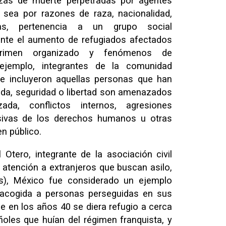
zas de muerte perpetradas por agentes
a sea por razones de raza, nacionalidad,
ticas, pertenencia a un grupo social
ante el aumento de refugiados afectados
crimen organizado y fenómenos de
ejemplo, integrantes de la comunidad
se incluyeron aquellas personas que han
ida, seguridad o libertad son amenazados
zada, conflictos internos, agresiones
asivas de los derechos humanos u otras
n público.
 Otero, integrante de la asociación civil
atención a extranjeros que buscan asilo,
as), México fue considerado un ejemplo
e acogida a personas perseguidas en sus
ue en los años 40 se diera refugio a cerca
oles que huían del régimen franquista, y