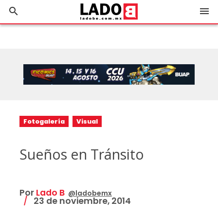
search
menu
Fotogalería
Visual
Sueños en Tránsito
Por
Lado B
@ladobemx
23 de noviembre, 2014