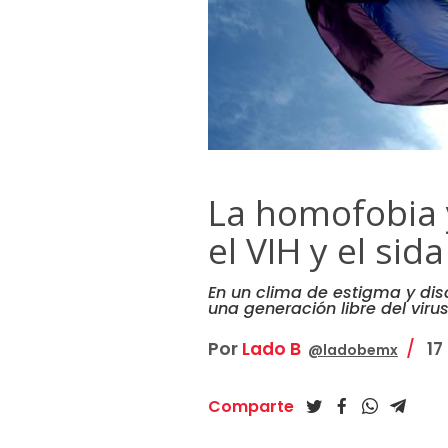
La homofobia 
el VIH y el sid
En un clima de estigma y disc
una generación libre del viru
Por
Lado B
17
@ladobemx
Comparte