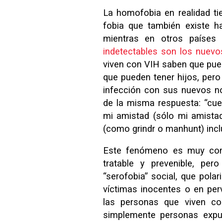
La homofobia en realidad tie
fobia que también existe h
mientras en otros países
indetectables son los nuevo
viven con VIH saben que pued
que pueden tener hijos, pero
infección con sus nuevos no
de la misma respuesta: “cu
mi amistad (sólo mi amistad
(como grindr o manhunt) inclu
Este fenómeno es muy co
tratable y prevenible, pe
“serofobia” social, que pola
víctimas inocentes o en per
las personas que viven co
simplemente personas expue