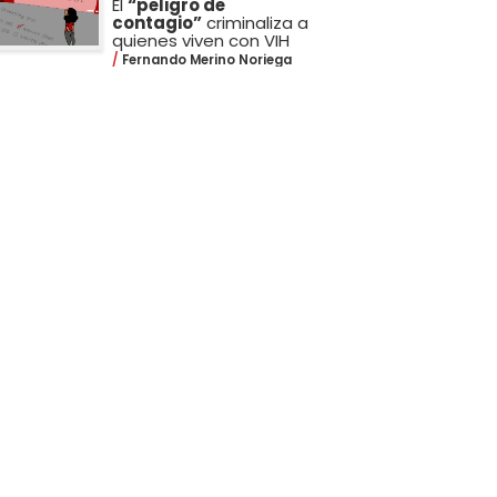
El
“peligro de
contagio”
criminaliza a
quienes viven con VIH
Fernando Merino Noriega