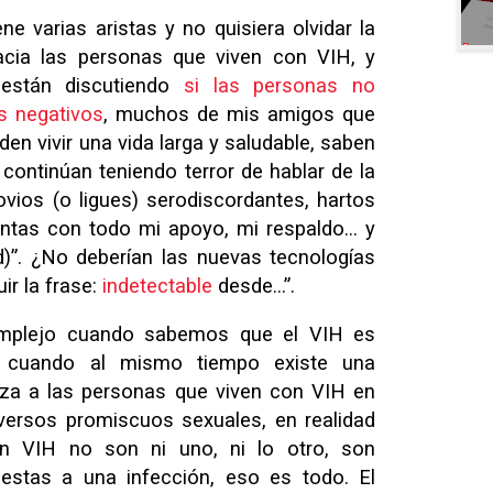
ne varias aristas y no quisiera olvidar la
acia las personas que viven con VIH, y
 están discutiendo
si las personas no
s negativos
, muchos de mis amigos que
en vivir una vida larga y saludable, saben
 continúan teniendo terror de hablar de la
vios (o ligues) serodiscordantes, hartos
entas con todo mi apoyo, mi respaldo… y
)”. ¿No deberían las nuevas tecnologías
ir la frase:
indetectable
desde…”.
mplejo cuando sabemos que el VIH es
ro cuando al mismo tiempo existe una
riza a las personas que viven con VIH en
versos promiscuos sexuales, en realidad
n VIH no son ni uno, ni lo otro, son
stas a una infección, eso es todo. El