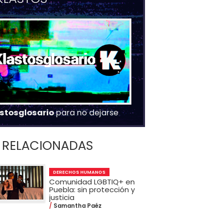
stosglosario
para no dejarse
RELACIONADAS
DERECHOS HUMANOS
Comunidad LGBTIQ+ en
Puebla: sin protección y
justicia
Samantha Paéz