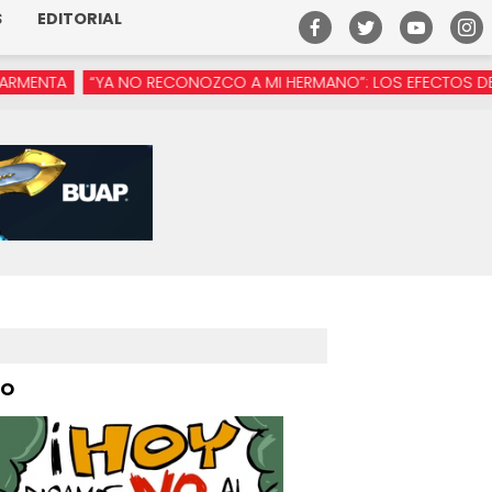
S
EDITORIAL
“YA NO RECONOZCO A MI HERMANO”: LOS EFECTOS DE LA MANÓS
PO