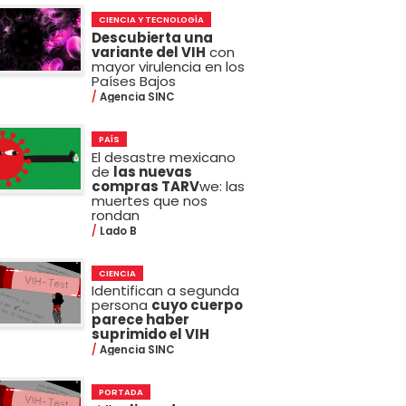
CIENCIA Y TECNOLOGÍA
Descubierta una
variante del VIH
con
mayor virulencia en los
Países Bajos
Agencia SINC
PAÍS
El desastre mexicano
de
las nuevas
compras TARV
we: las
muertes que nos
rondan
Lado B
CIENCIA
Identifican a segunda
persona
cuyo cuerpo
parece haber
suprimido el VIH
Agencia SINC
PORTADA