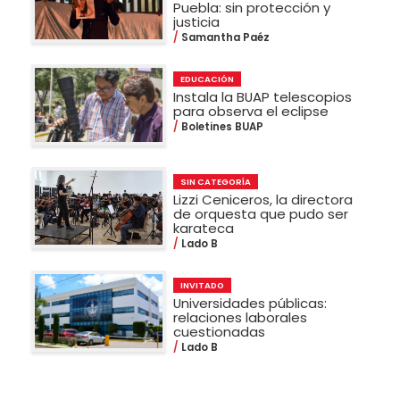
Puebla: sin protección y
justicia
Samantha Paéz
EDUCACIÓN
Instala la BUAP telescopios
para observa el eclipse
Boletines BUAP
SIN CATEGORÍA
Lizzi Ceniceros, la directora
de orquesta que pudo ser
karateca
Lado B
INVITADO
Universidades públicas:
relaciones laborales
cuestionadas
Lado B