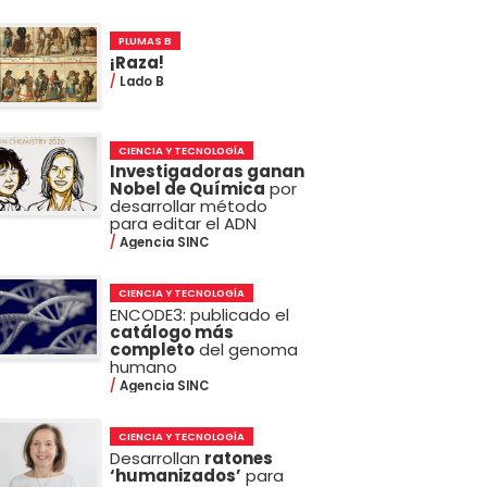
PLUMAS B
¡Raza!
Lado B
CIENCIA Y TECNOLOGÍA
Investigadoras ganan
Nobel de Química
por
desarrollar método
para editar el ADN
Agencia SINC
CIENCIA Y TECNOLOGÍA
ENCODE3: publicado el
catálogo más
completo
del genoma
humano
Agencia SINC
CIENCIA Y TECNOLOGÍA
Desarrollan
ratones
‘humanizados’
para