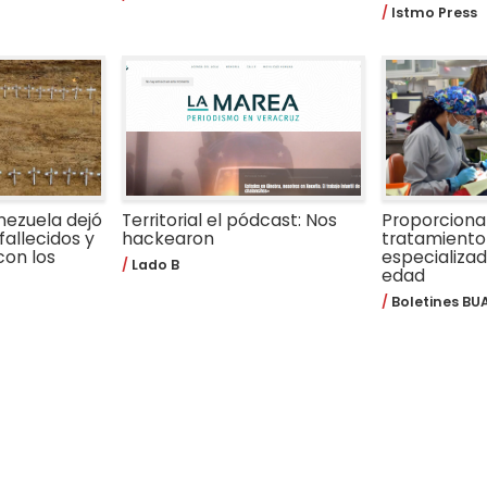
Istmo Press
nezuela dejó
Territorial el pódcast: Nos
Proporcion
fallecidos y
hackearon
tratamiento
con los
especializa
Lado B
edad
Boletines BU