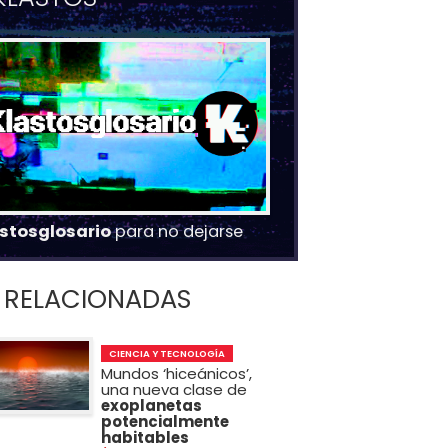
stosglosario
para no dejarse
RELACIONADAS
CIENCIA Y TECNOLOGÍA
Mundos ‘hiceánicos’,
una nueva clase de
exoplanetas
potencialmente
habitables