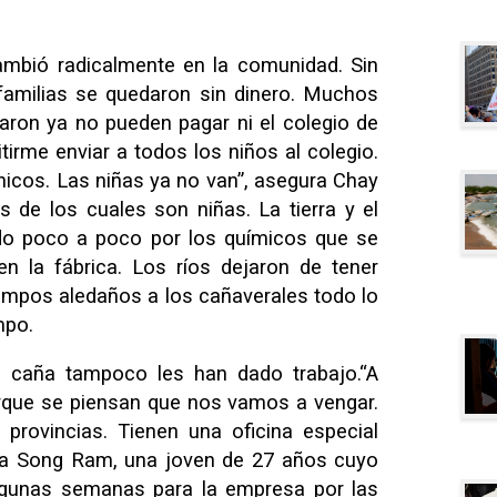
cambió radicalmente en la comunidad. Sin
as familias se quedaron sin dinero. Muchos
aron ya no pueden pagar ni el colegio de
tirme enviar a todos los niños al colegio.
hicos. Las niñas ya no van”, asegura Chay
os de los cuales son niñas. La tierra y el
o poco a poco por los químicos que se
n la fábrica. Los ríos dejaron de tener
ampos aledaños a los cañaverales todo lo
mpo.
 caña tampoco les han dado trabajo.“A
rque se piensan que nos vamos a vengar.
 provincias. Tienen una oficina especial
ura Song Ram, una joven de 27 años cuyo
lgunas semanas para la empresa por las