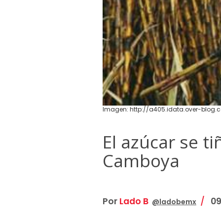
Imagen: http://a405.idata.over-blog.
El azúcar se t
Camboya
Por
Lado B
09 
@ladobemx