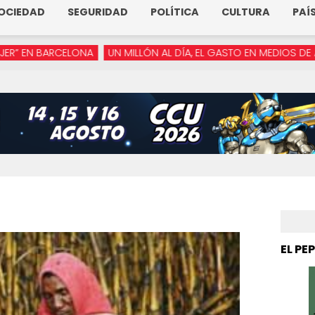
OCIEDAD
SEGURIDAD
POLÍTICA
CULTURA
PAÍ
LONA
UN MILLÓN AL DÍA, EL GASTO EN MEDIOS DE ARMENTA
“YA
EL PE