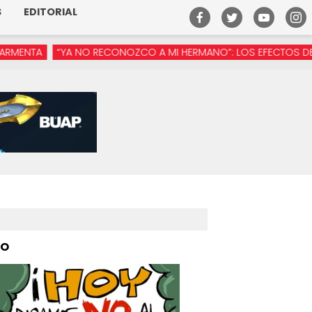
S
EDITORIAL
 NO RECONOZCO A MI HERMANO”: LOS EFECTOS DE LA MANÓSFER
PO