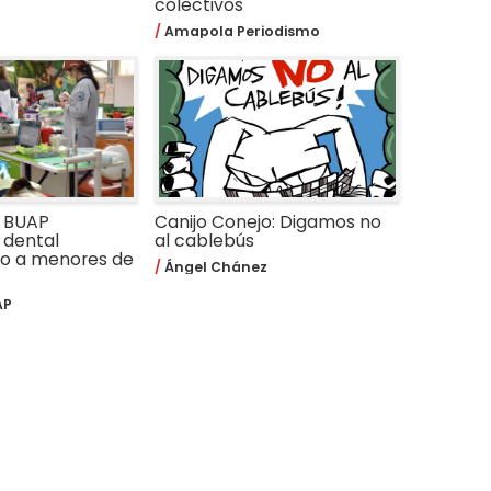
colectivos
Amapola Periodismo
a BUAP
Canijo Conejo: Digamos no
 dental
al cablebús
do a menores de
Ángel Chánez
AP