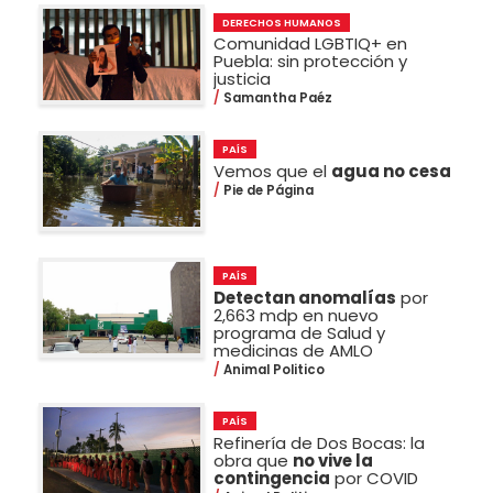
DERECHOS HUMANOS
Comunidad LGBTIQ+ en
Puebla: sin protección y
justicia
Samantha Paéz
PAÍS
Vemos que el
agua no cesa
Pie de Página
PAÍS
Detectan anomalías
por
2,663 mdp en nuevo
programa de Salud y
medicinas de AMLO
Animal Politico
PAÍS
Refinería de Dos Bocas: la
obra que
no vive la
contingencia
por COVID