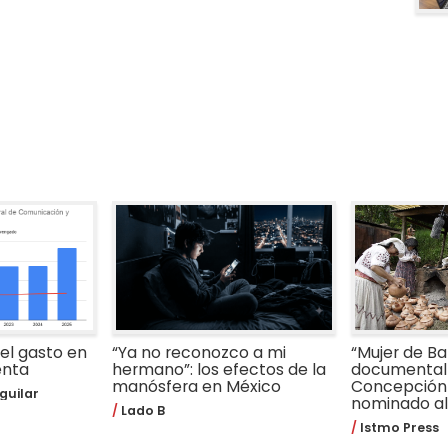
 el gasto en
“Ya no reconozco a mi
“Mujer de Bar
enta
hermano”: los efectos de la
documental 
manósfera en México
Concepción
guilar
nominado al 
Lado B
Istmo Press