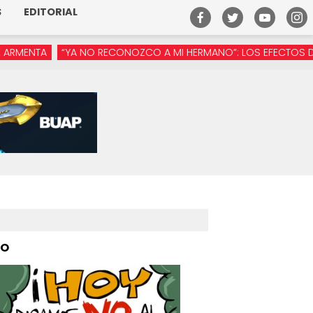
S
EDITORIAL
“YA NO RECONOZCO A MI HERMANO”: LOS EFECTOS DE LA MANÓSF
PO