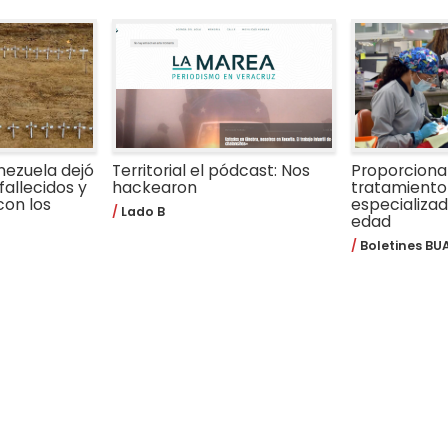
nezuela dejó
Territorial el pódcast: Nos
Proporcion
fallecidos y
hackearon
tratamiento
con los
especializa
Lado B
edad
Boletines BU