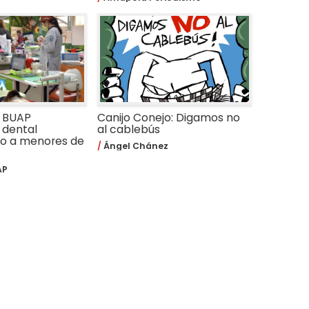
a BUAP
Canijo Conejo: Digamos no
 dental
al cablebús
do a menores de
Ángel Chánez
AP