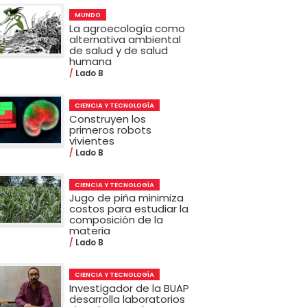
MUNDO
La agroecología como
alternativa ambiental
de salud y de salud
humana
Lado B
CIENCIA Y TECNOLOGÍA
Construyen los
primeros robots
vivientes
Lado B
CIENCIA Y TECNOLOGÍA
Jugo de piña minimiza
costos para estudiar la
composición de la
materia
Lado B
CIENCIA Y TECNOLOGÍA
Investigador de la BUAP
desarrolla laboratorios