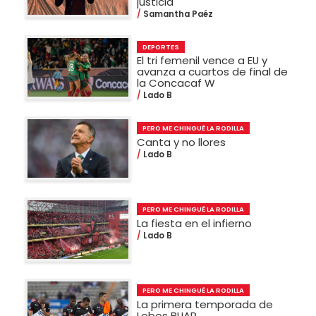
justicia
Samantha Paéz
DEPORTES
El tri femenil vence a EU y
avanza a cuartos de final de
la Concacaf W
Lado B
PERO ME CHINGUÉ LA RODILLA
Canta y no llores
Lado B
PERO ME CHINGUÉ LA RODILLA
La fiesta en el infierno
Lado B
PERO ME CHINGUÉ LA RODILLA
La primera temporada de
Lobos BUAP