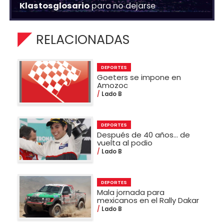
Klastosglosario
para no dejarse
RELACIONADAS
DEPORTES
Goeters se impone en
Amozoc
Lado B
DEPORTES
Después de 40 años... de
vuelta al podio
Lado B
DEPORTES
Mala jornada para
mexicanos en el Rally Dakar
Lado B