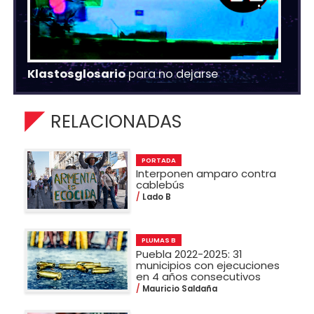
Klastosglosario
para no dejarse
RELACIONADAS
PORTADA
Interponen amparo contra
cablebús
Lado B
PLUMAS B
Puebla 2022-2025: 31
municipios con ejecuciones
en 4 años consecutivos
Mauricio Saldaña