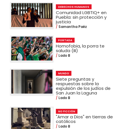
DERECHOS HUMANOS
Comunidad LGBTIQ+ en
Puebla: sin protección y
justicia
Samantha Paéz
PORTADA
Homofobia, la porra te
saluda (III)
Lado B
MUNDO
Siete preguntas y
respuestas sobre la
expulsión de los judíos de
San Juan la Laguna
Lado B
NO FICCIÓN
"Amar a Dios" en tierras de
católicos
Lado B