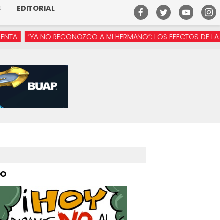
S
EDITORIAL
NO RECONOZCO A MI HERMANO”: LOS EFECTOS DE LA MANÓSFERA 
PO