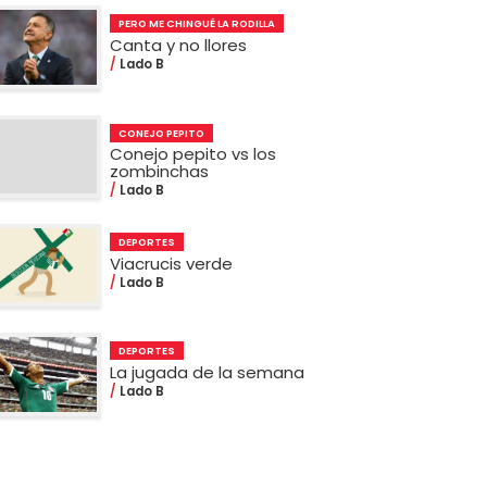
PERO ME CHINGUÉ LA RODILLA
Canta y no llores
Lado B
CONEJO PEPITO
Conejo pepito vs los
zombinchas
Lado B
DEPORTES
Viacrucis verde
Lado B
DEPORTES
La jugada de la semana
Lado B