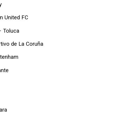
y
m United FC
– Toluca
tivo de La Coruña
ttenham
ante
ara