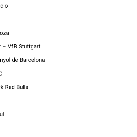
cio
goza
 – VfB Stuttgart
nyol de Barcelona
C
k Red Bulls
ul