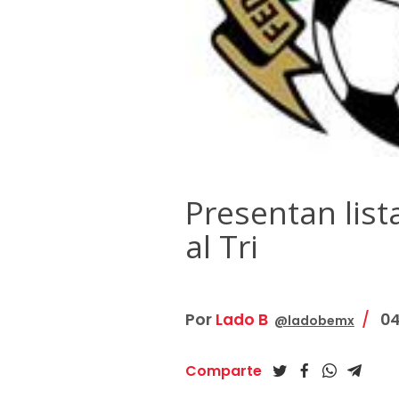
Presentan lis
al Tri
Por
Lado B
04
@ladobemx
Comparte