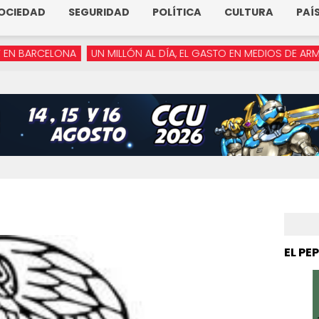
OCIEDAD
SEGURIDAD
POLÍTICA
CULTURA
PAÍ
NA
UN MILLÓN AL DÍA, EL GASTO EN MEDIOS DE ARMENTA
“YA 
EL PE