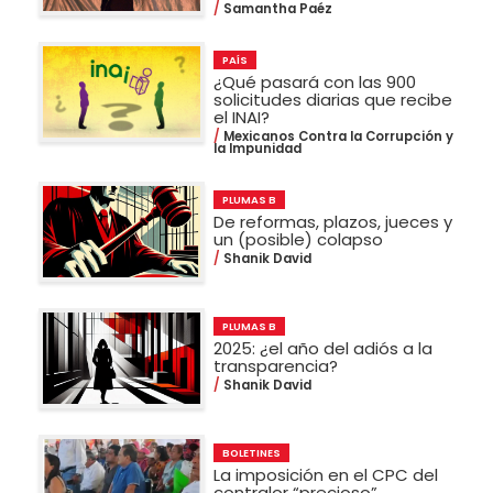
Samantha Paéz
PAÍS
¿Qué pasará con las 900
solicitudes diarias que recibe
el INAI?
Mexicanos Contra la Corrupción y
la Impunidad
PLUMAS B
De reformas, plazos, jueces y
un (posible) colapso
Shanik David
PLUMAS B
2025: ¿el año del adiós a la
transparencia?
Shanik David
BOLETINES
La imposición en el CPC del
contralor “precioso”