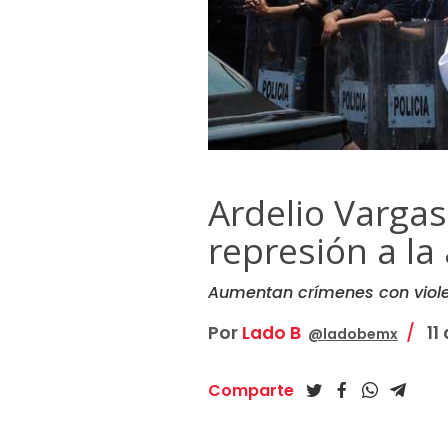
Ardelio Vargas,
represión a la 
Aumentan crímenes con viol
Por
Lado B
11 
@ladobemx
Comparte