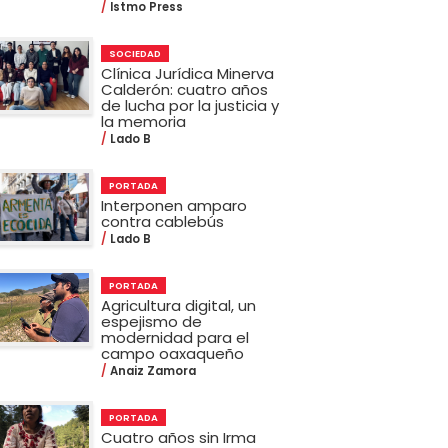
Istmo Press
SOCIEDAD
Clínica Jurídica Minerva
Calderón: cuatro años
de lucha por la justicia y
la memoria
Lado B
PORTADA
Interponen amparo
contra cablebús
Lado B
PORTADA
Agricultura digital, un
espejismo de
modernidad para el
campo oaxaqueño
Anaiz Zamora
PORTADA
Cuatro años sin Irma