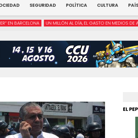
OCIEDAD
SEGURIDAD
POLÍTICA
CULTURA
PAÍ
CELONA
UN MILLÓN AL DÍA, EL GASTO EN MEDIOS DE ARMENTA
“
EL PE