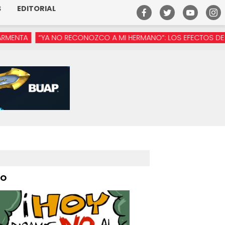
S
EDITORIAL
YA NO RECONOZCO A MI HERMANO”: LOS EFECTOS DE LA MANÓSFE
PO