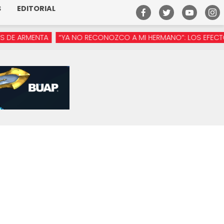
S
EDITORIAL
RMENTA
“YA NO RECONOZCO A MI HERMANO”: LOS EFECTOS DE 