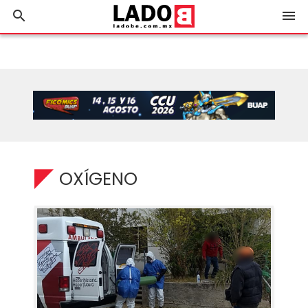
search
menu
OXÍGENO