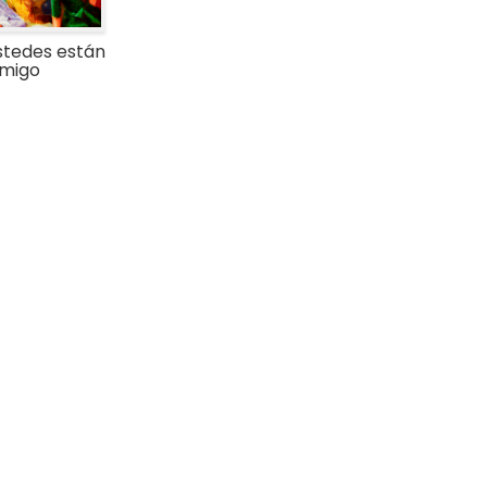
ustedes están
nmigo