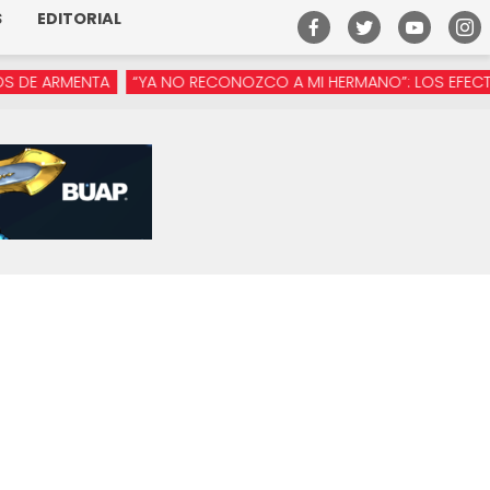
S
EDITORIAL
ARMENTA
“YA NO RECONOZCO A MI HERMANO”: LOS EFECTOS DE 