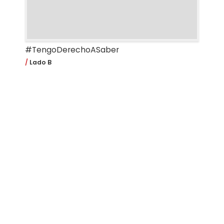
#TengoDerechoASaber
Lado B